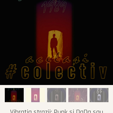
Vibratia strazii: Punk si DaDa sau