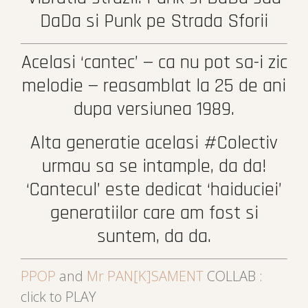
DaDa si Punk pe Strada Sforii
Acelasi ‘cantec’ — ca nu pot sa-i zic
melodie — reasamblat la 25 de ani
dupa versiunea 1989.
Alta generatie acelasi #Colectiv
urmau sa se intample, da da!
‘Cantecul’ este dedicat ‘haiduciei’
generatiilor care am fost si
suntem, da da.
PPOP
and
Mr PAN[K]SAMENT
COLLAB :
click to PLAY