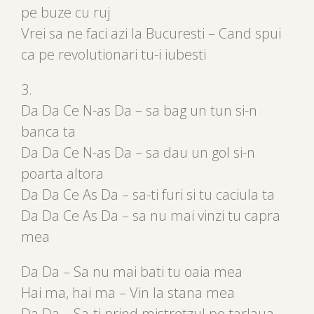
pe buze cu ruj
Vrei sa ne faci azi la Bucuresti – Cand spui
ca pe revolutionari tu-i iubesti
3.
Da Da Ce N-as Da – sa bag un tun si-n
banca ta
Da Da Ce N-as Da – sa dau un gol si-n
poarta altora
Da Da Ce As Da – sa-ti furi si tu caciula ta
Da Da Ce As Da – sa nu mai vinzi tu capra
mea
Da Da – Sa nu mai bati tu oaia mea
Hai ma, hai ma – Vin la stana mea
Da Da – Sa-ti prind mistretzul pe tarlaua