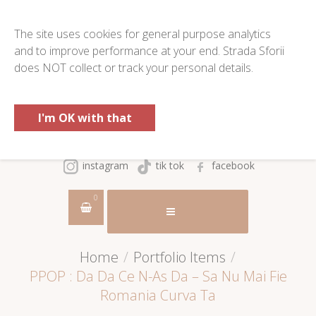
The site uses cookies for general purpose analytics
and to improve performance at your end. Strada Sforii
does NOT collect or track your personal details.
I'm OK with that
instagram
tik tok
facebook
0
Home
/
Portfolio Items
/
PPOP : Da Da Ce N-As Da – Sa Nu Mai Fie
Romania Curva Ta