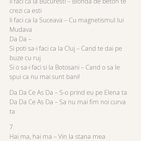
Ii faci ca la Bucuresti – Blonda de beton te
crezi ca esti
Ii faci ca la Suceava – Cu magnetismul lui
Mudava
Da Da –
Si poti sa-i faci ca la Cluj – Cand te dai pe
buze cu ruj
Si o sa-i faci si la Botosani – Cand o sa le
spui ca nu mai sunt bani!
Da Da Ce As Da – S-o prind eu pe Elena ta
Da Da Ce As Da – Sa nu mai fim noi curva
ta
7.
Hai ma, hai ma – Vin la stana mea