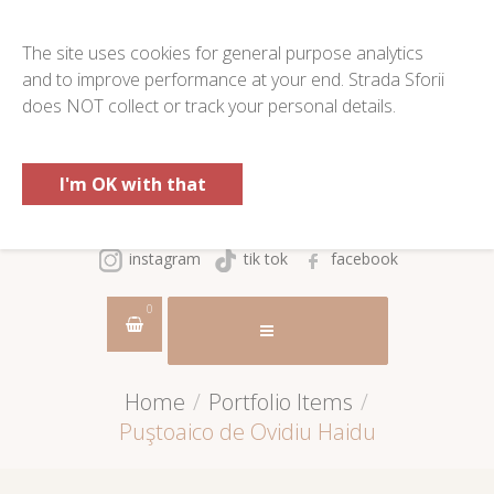
The site uses cookies for general purpose analytics
and to improve performance at your end. Strada Sforii
does NOT collect or track your personal details.
I'm OK with that
instagram
tik tok
facebook
0
Home
/
Portfolio Items
/
Puştoaico de Ovidiu Haidu