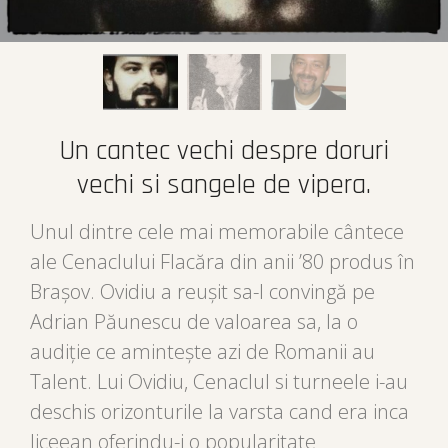
Un cantec vechi despre doruri
vechi si sangele de vipera.
Unul dintre cele mai memorabile cântece
ale Cenaclului Flacăra din anii ’80 produs în
Brașov. Ovidiu a reușit sa-l convingă pe
Adrian Păunescu de valoarea sa, la o
audiție ce amintește azi de Romanii au
Talent. Lui Ovidiu, Cenaclul si turneele i-au
deschis orizonturile la varsta cand era inca
liceean oferindu-i o popularitate