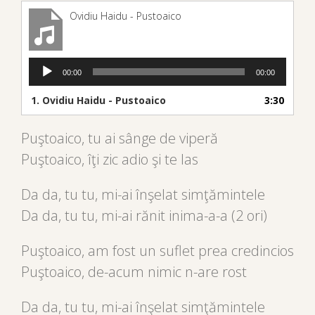
Ovidiu Haidu - Pustoaico
Audio
00:00
00:00
Player
1.
Ovidiu Haidu - Pustoaico
3:30
Puştoaico, tu ai sânge de viperă
Puştoaico, îţi zic adio şi te las
Da da, tu tu, mi-ai înşelat simţămintele
Da da, tu tu, mi-ai rănit inima-a-a (2 ori)
Puştoaico, am fost un suflet prea credincios
Puştoaico, de-acum nimic n-are rost
Da da, tu tu, mi-ai înşelat simţămintele